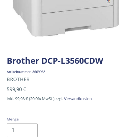
Brother DCP-L3560CDW
Artikelnummer:
8669968
VERKÄUFER
BROTHER
Normaler
599,90 €
Preis
inkl. 99,98 € (20.0% MwSt.) zzgl.
Versandkosten
Menge