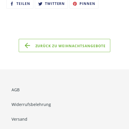
AUF
AUF
AUF
TEILEN
TWITTERN
PINNEN
FACEBOOK
TWITTER
PINTEREST
TEILEN
TWITTERN
PINNEN
ZURÜCK ZU WEIHNACHTSANGEBOTE
AGB
Widerrufsbelehrung
Versand