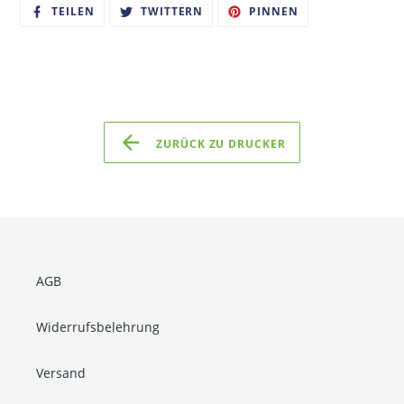
AUF
AUF
AUF
TEILEN
TWITTERN
PINNEN
FACEBOOK
TWITTER
PINTEREST
TEILEN
TWITTERN
PINNEN
ZURÜCK ZU DRUCKER
AGB
Widerrufsbelehrung
Versand