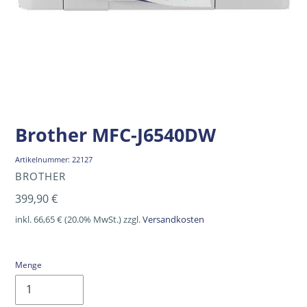
Brother MFC-J6540DW
Artikelnummer:
22127
VERKÄUFER
BROTHER
Normaler
399,90 €
Preis
inkl. 66,65 € (20.0% MwSt.) zzgl.
Versandkosten
Menge