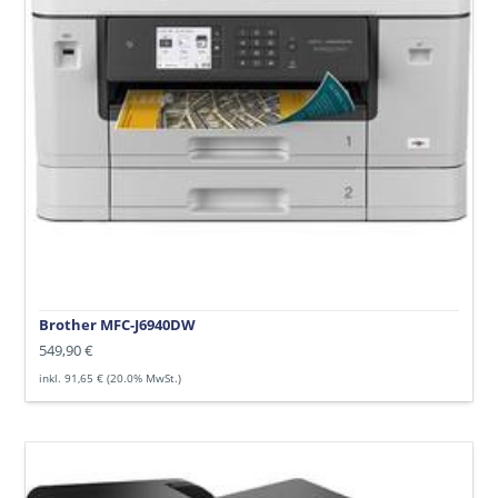
Brother MFC-J6940DW
Normaler
549,90 €
Preis
inkl. 91,65 € (20.0% MwSt.)
Brother
MFC-