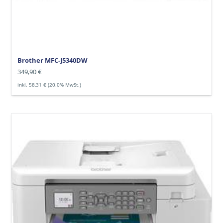
Brother MFC-J5340DW
Normaler
349,90 €
Preis
inkl. 58,31 € (20.0% MwSt.)
Brother
MFC-
J6540DW