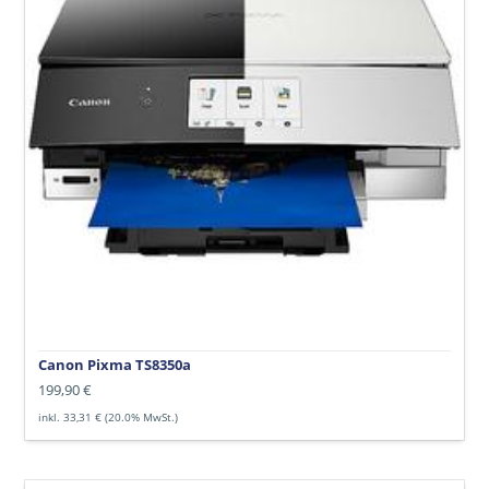
:
Canon Pixma TS8350a
Normaler
199,90 €
Preis
inkl. 33,31 € (20.0% MwSt.)