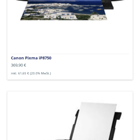
Canon Pixma iP8750
Normaler
369,90 €
Preis
inkl. 61,65 € (20.0% MwSt.)
Canon
Pixma
TS
5350a