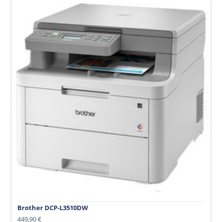
Brother
DCP-
L3510DW
Brother DCP-L3510DW
Normaler
449,90 €