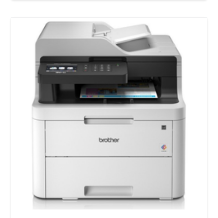
Brother
MFC-
L3510
CDW