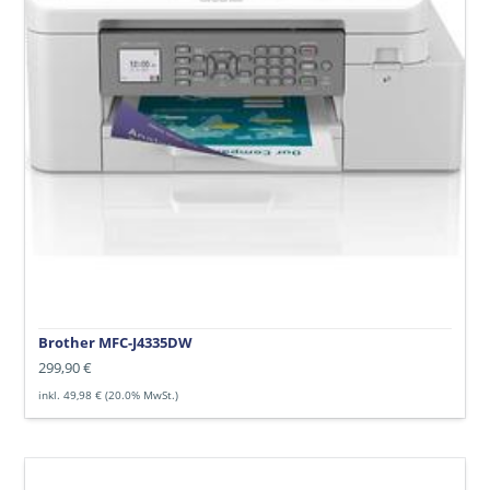
Brother MFC-J4335DW
Normaler
299,90 €
Preis
inkl. 49,98 € (20.0% MwSt.)
Brother