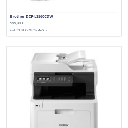
Brother DCP-L3560CDW
Normaler
599,90 €
Preis
inkl. 99,98 € (20.0% MwSt.)
Brother
DCPL-
8410
CDWG1