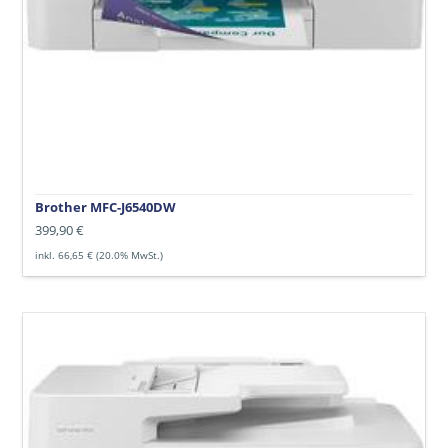
Brother MFC-J6540DW
Normaler
399,90 €
Preis
inkl. 66,65 € (20.0% MwSt.)
Brother
MFC-
J6940DW