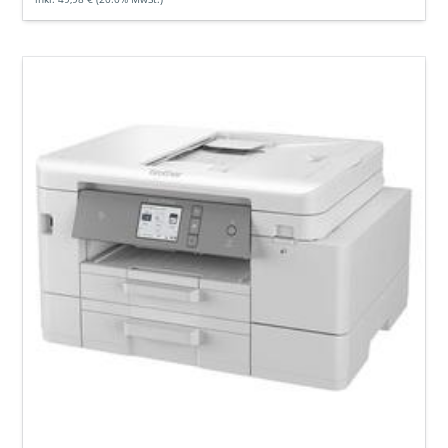
Brother
MFC-
J4540DW