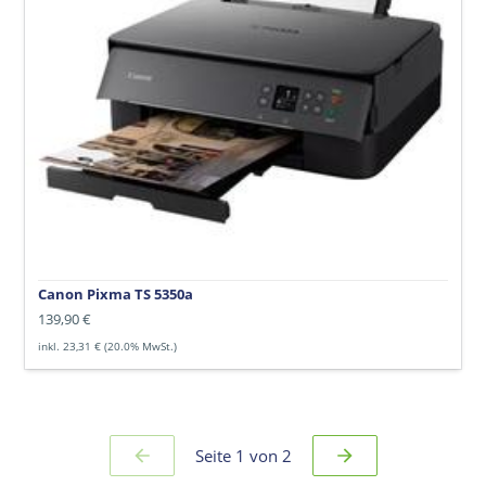
Canon Pixma TS 5350a
Normaler
139,90 €
Preis
inkl. 23,31 € (20.0% MwSt.)
Seite 1 von 2
VORHERIGE
NÄCHSTE