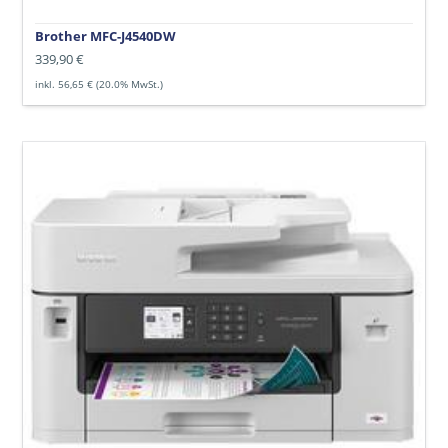
Brother MFC-J4540DW
Normaler
339,90 €
Preis
inkl. 56,65 € (20.0% MwSt.)
Brother
MFC-
J5340DW