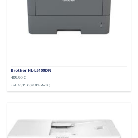
Brother HL-L5100DN
Normaler
409,90 €
Preis
inkl. 68,31 € (20.0% MwSt.)
Brother
MFC-
J4335DW