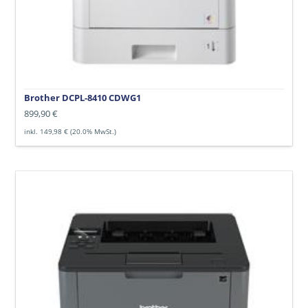
Brother DCPL-8410 CDWG1
Normaler
899,90 €
Preis
inkl. 149,98 € (20.0% MwSt.)
Brother
HL-
L5100DN