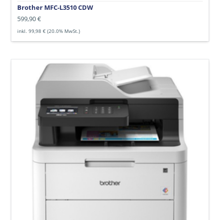
Brother MFC-L3510 CDW
Normaler
599,90 €
Preis
inkl. 99,98 € (20.0% MwSt.)
Brother
MFC-
L3750
CDW