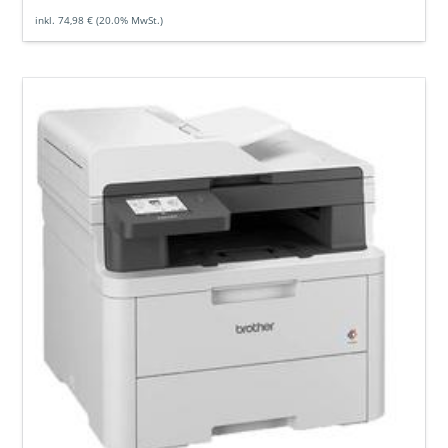
Preis
inkl. 74,98 € (20.0% MwSt.)
Brother
DCP-
L3560CDW