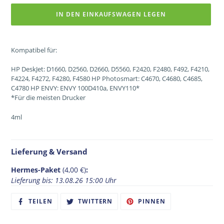
IN DEN EINKAUFSWAGEN LEGEN
Kompatibel für:
HP DeskJet: D1660, D2560, D2660, D5560, F2420, F2480, F492, F4210,
F4224, F4272, F4280, F4580 HP Photosmart: C4670, C4680, C4685,
C4780 HP ENVY: ENVY 100D410a, ENVY110*
*Für die meisten Drucker
4ml
Lieferung & Versand
Hermes-Paket
(4,00 €)
:
Lieferung bis: 13.08.26 15:00 Uhr
AUF
AUF
AUF
TEILEN
TWITTERN
PINNEN
FACEBOOK
TWITTER
PINTEREST
TEILEN
TWITTERN
PINNEN