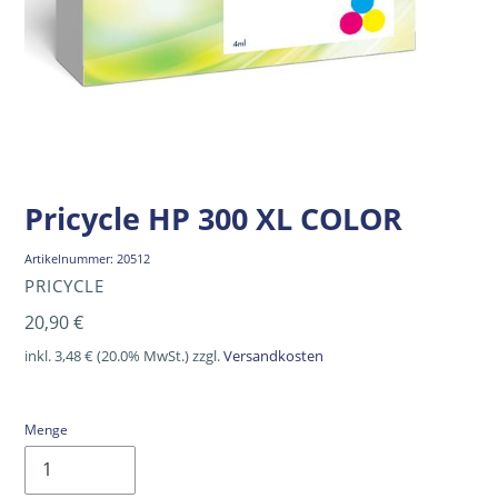
Pricycle HP 300 XL COLOR
Artikelnummer:
20512
VERKÄUFER
PRICYCLE
Normaler
20,90 €
Preis
inkl. 3,48 € (20.0% MwSt.) zzgl.
Versandkosten
Menge