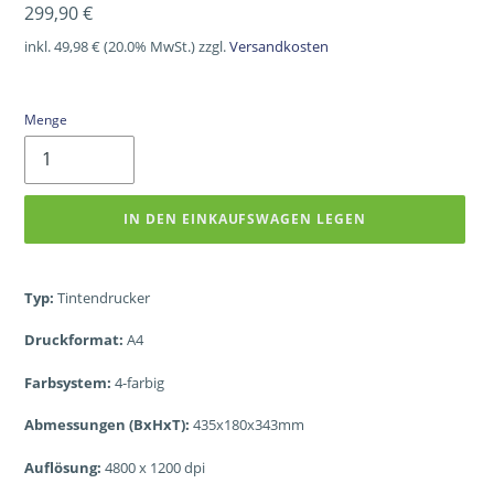
Normaler
299,90 €
Preis
inkl. 49,98 € (20.0% MwSt.) zzgl.
Versandkosten
Menge
IN DEN EINKAUFSWAGEN LEGEN
Typ:
Tintendrucker
Druckformat:
A4
Farbsystem:
4-farbig
Abmessungen (BxHxT):
435x180x343mm
Auflösung:
4800 x 1200 dpi